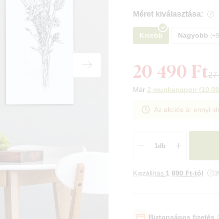
Méret kiválasztása:
Kisebb
Nagyobb
20 490 Ft
27
Már
2 munkanapon
(
10.08
Az akciós ár ennyi id
Kiszállítás
1 890 Ft-tól
3
Biztonságos fizetés