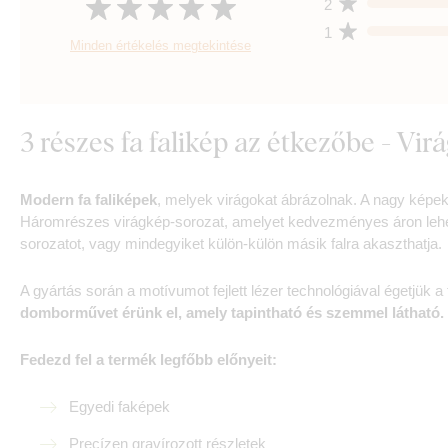
2
1
Minden értékelés megtekintése
3 részes fa falikép az étkezőbe - Vir
Modern fa faliképek
, melyek virágokat ábrázolnak. A nagy képe
Háromrészes virágkép-sorozat, amelyet kedvezményes áron lehet
sorozatot, vagy mindegyiket külön-külön másik falra akaszthatja.
A gyártás során a motívumot fejlett lézer technológiával égetjük
domborművet érünk el, amely tapintható és szemmel látható.
Fedezd fel a termék legfőbb előnyeit:
Egyedi faképek
Precízen gravírozott részletek