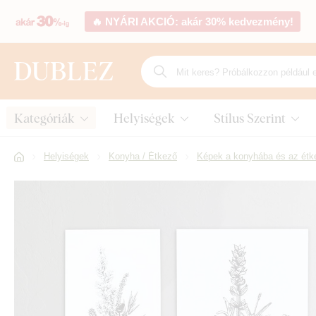
🔥 NYÁRI AKCIÓ: akár 30% kedvezmény!
Kategóriák
Helyiségek
Stílus Szerint
Helyiségek
Konyha / Étkező
Képek a konyhába és az étk