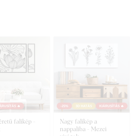
ÁRUSÍTÁS 🔥
-25%
3D HATÁS
KIÁRUSÍTÁS 🔥
etű falikép -
Nagy falikép a
k
nappaliba - Mezei