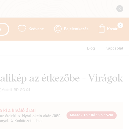
0
Kedvenc
Bejelentkezés
Kosár
s
Blog
Kapcsolat
 falikép az étkezőbe - Virágok
k
)
Modell:
BD-GO-04
 ki a kiváló árat!
Marad -
1n
:
0ó
:
9p
:
51m
az áraink! ☀️
Nyári akció akár -30%
nyel.
⏳ Korlátozott ideig!