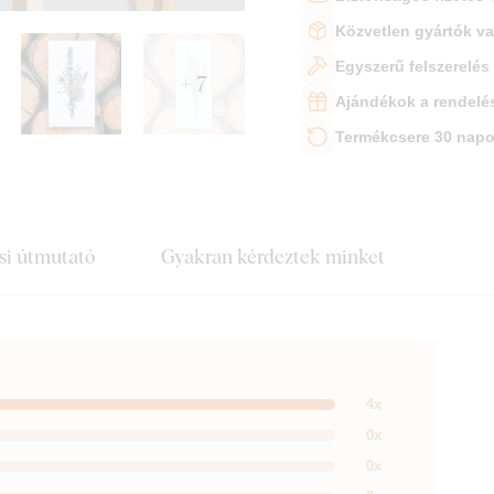
Közvetlen gyártók v
Egyszerű felszerelés
+ 7
Ajándékok a rendelé
Termékcsere 30 napo
si útmutató
Gyakran kérdeztek minket
4x
0x
0x