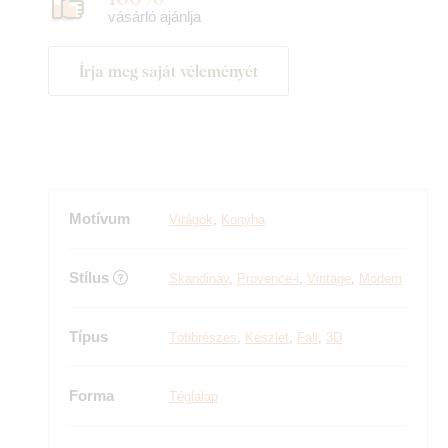
vásárló ajánlja
Írja meg saját véleményét
Motívum
Virágok
,
Konyha
Stílus
Skandináv
,
Provence-i
,
Vintage
,
Modern
Típus
Többrészes
,
Készlet
,
Fali
,
3D
Forma
Téglalap