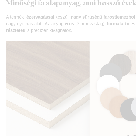
Minőségi fa alapanyag, ami hosszú évek
A termék
lézervágással
készül,
nagy sűrűségű farostlemezből
nagy nyomás alatt. Az anyag
erős
(3 mm vastag),
formatartó és
részletek
is precízen kivághatók.