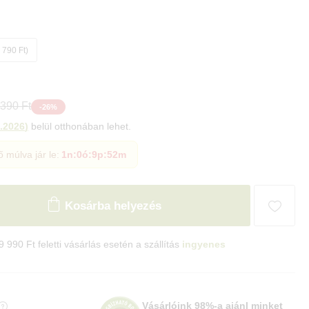
+9 790 Ft
 390 Ft
-
26
%
.2026
)
belül otthonában lehet.
ő múlva jár le:
1n
:
0ó
:
9p
:
51m
Kosárba helyezés
9 990 Ft feletti vásárlás esetén a szállítás
ingyenes
Vásárlóink 98%-a ajánl minket