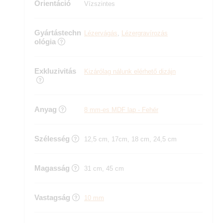
Orientáció
Vízszintes
Gyártástechn
Lézervágás
,
Lézergravírozás
ológia
Exkluzivitás
Kizárólag nálunk elérhető dizájn
Anyag
8 mm-es MDF lap - Fehér
Szélesség
12,5 cm, 17cm, 18 cm, 24,5 cm
Magasság
31 cm, 45 cm
Vastagság
10 mm