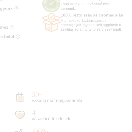
Több mint
70 000 vásárló
bízik
agyunk
bennünk.
100% biztonságos csomagolás
A termékeket biztonságosan
csomagoljuk. Így nem kell aggódnia a
shez
szállítás során történő sérülések miatt.
n belül
50+
vásárló már megvásárolta
4
vásárlói értékelések
100%