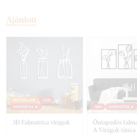
Ajánlott
BESTSELLER
-31%
KIÁRUSÍTÁS 🔥
-30%
KIÁRUSÍTÁS 🔥
3D Falmatrica virágok
Öntapadós falmat
A Virágok tánca