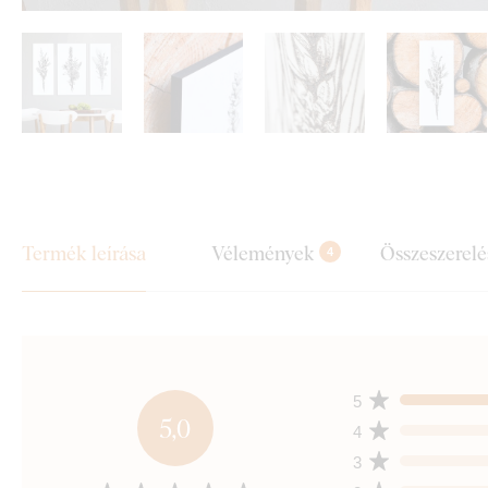
Termék leírása
Vélemények
Összeszerelé
4
5
5,0
4
3