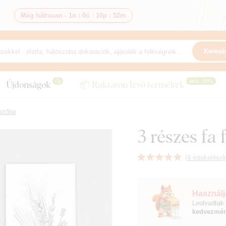
Még hátravan -
1n
:
0ó
:
10p
:
51m
Keresé
Új
akár -50%
Újdonságok
📦 Raktáron lévő termékek
ezőbe
3 részes fa
(
4 értékelése
Használja
Leolvadtak 
kedvezmén