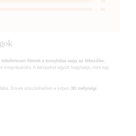
0x
0x
ágok
k
tökéletesen illenek a konyhába vagy az étkezőbe.
 megvásárolni. A faképeket együtt hagyhatja, mint egy
 a fába. Ennek köszönhetően a képen
3D mélységi