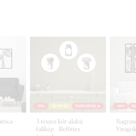
-25%
3D HATÁS
KIÁRUSÍTÁS 🔥
-25%
KI
rica -
3 részes kör alakú
Nagymér
falikép - Befőttes
Virágo