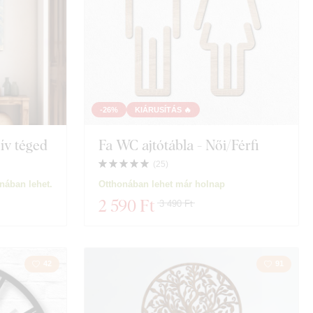
-26%
KIÁRUSÍTÁS 🔥
hív téged
Fa WC ajtótábla - Női/Férfi
(
25
)
nában lehet.
Otthonában lehet már holnap
2 590 Ft
3 490 Ft
42
91