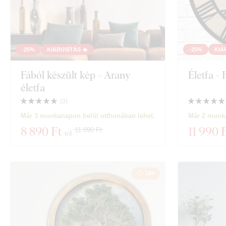
-25%
KIÁRUSÍTÁS 🔥
-25%
KIÁ
Fából készült kép - Arany
Életfa - 
életfa
(
3
)
Már 3 munkanapon belül otthonában lehet.
Már 2 munka
8 890 Ft
11 990 
11 890 Ft
-tól
164