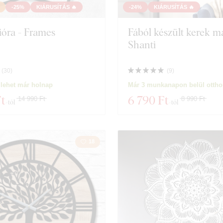
Koszorú
Csendé
-25%
KIÁRUSÍTÁS 🔥
-24%
KIÁRUSÍTÁS 🔥
lióra - Frames
Fából készült kerek m
Zene
Hadite
Shanti
Űr
Sport
(
30
)
(
9
)
Játékok
Portré
lehet már holnap
Már 3 munkanapon belül ottho
Ft
6 790 Ft
14 990 Ft
8 990 Ft
-tól
-tól
Személyiségek
Esküv
519 termékeket
Szűrő bezárása
18