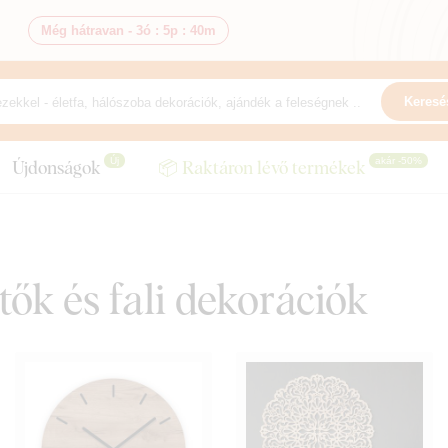
Még hátravan -
3ó
:
5p
:
38m
Keresé
Új
akár -50%
Újdonságok
📦 Raktáron lévő termékek
ők és fali dekorációk