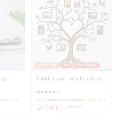
BESTSELLER
-25%
KIÁRUSÍTÁS 🔥
Nagy
Fából készült családfa a falra
(
8
)
nában lehet.
Már 2 munkanapon belül otthonában lehet.
29 790 Ft
39 790 Ft
-tól