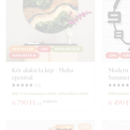
BESTSELLER
-24%
MOHA IMITÁCIÓ
KIÁRUSÍTÁS 🔥
-24%
KIÁ
Kör alakú fa kép - Moha
Modern f
epoxival
Summer
(
23
)
Már 3 munkanapon belül otthonában lehet.
Otthonában 
6 790 Ft
6 490 F
8 990 Ft
-tól
21