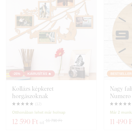
-25%
KIÁRUSÍTÁS 🔥
BESTSELLER
Kollázs képkeret
Nagy fal
horgászoknak
Numero
(
12
)
Otthonában lehet már holnap
Már 2 munka
12 590 Ft
11 490 
16 790 Ft
-tól