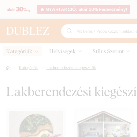
🔥 NYÁRI AKCIÓ: akár 30% kedvezmény!
Kategóriák
Helyiségek
Stílus Szerint
Kategóriák
Lakberendezési kiegészítők
Lakberendezési kiegészít