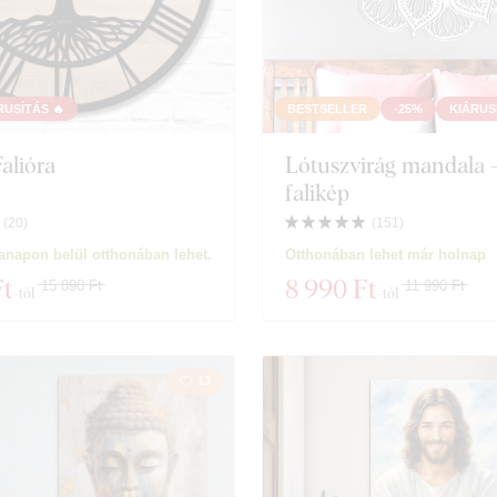
RUSÍTÁS 🔥
BESTSELLER
-25%
KIÁRUS
Falióra
Lótuszvirág mandala 
falikép
(
20
)
(
151
)
napon belül otthonában lehet.
Otthonában lehet már holnap
Ft
8 990 Ft
15 890 Ft
11 990 Ft
-tól
-tól
13