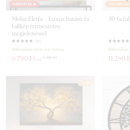
Arc
Gyártástechnológia
KIÁRUSÍTÁS 🔥
BESTSELLER
Exkluzivitás
Moha Életfa – Luxus hatású fa
3D fa fa
Motiváció
falikép természetes
Anyag
megjelenéssel
Rovarok
(
38
)
Vastagság
Film
Otthonában lehet már holnap
Otthonában 
6 790 Ft
11 290 
8 990 Ft
-tól
Étel és italok
Megjeleníteni 2
29