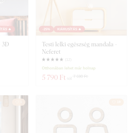
ÍTÁS 🔥
-25%
KIÁRUSÍTÁS 🔥
- 3D
Testi lelki egészség mandala -
Neferet
(
12
)
Otthonában lehet már holnap
5 790 Ft
7 690 Ft
-tól
1
19