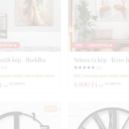
RUSÍTÁS 🔥
-25%
KIÁRUSÍTÁS 🔥
szült kép - Buddha
Színes fa kép - Jézus 
(
14
)
(
2
)
napon belül otthonában lehet.
Már 3 munkanapon belül ottho
t
8 890 Ft
11 890 Ft
11 890 Ft
-tól
-tól
24