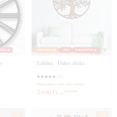
ÍTÁS 🔥
BESTSELLER
-25%
KIÁRUSÍTÁS 🔥
ty
Falidísz - Dafor életfa
(
63
)
Otthonában lehet már holnap
5 690 Ft
7 590 Ft
-tól
5
33