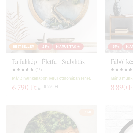
BESTSELLER
-24%
KIÁRUSÍTÁS 🔥
-25%
KIÁ
Fa falikép - Életfa - Stabilitás
Fából ké
(
68
)
Már 3 munkanapon belül otthonában lehet.
Már 3 munka
6 790 Ft
8 890 F
8 990 Ft
-tól
60