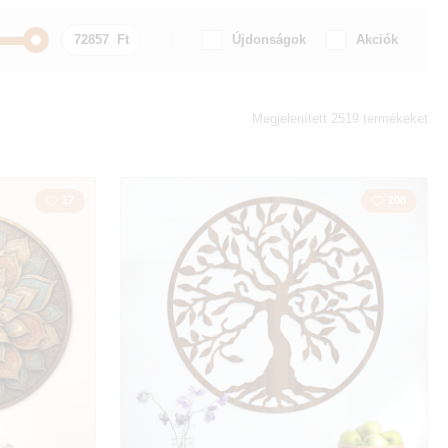
Újdonságok
Akciók
Autó / Motor
Megjelenített 2519 termékeket
zmus
Idézet / Felirat
17
208
k
Vidék
Szerelem
la
Térkép
szet
Sokszögű
Baglyok