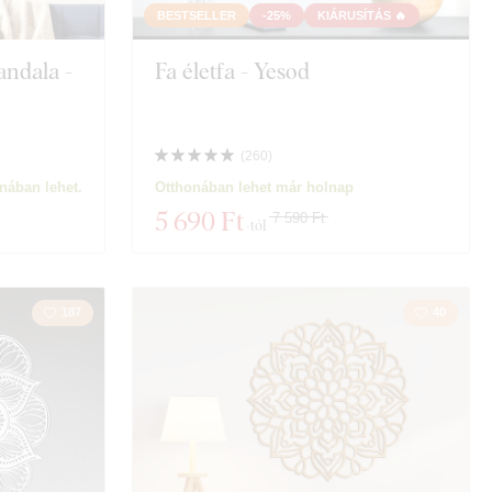
let
Állat
BESTSELLER
-25%
KIÁRUSÍTÁS 🔥
andala -
Fa életfa - Yesod
ngerészet
Motorok
Oktatás
(
260
)
Spiritualitás
nában lehet.
Otthonában lehet már holnap
5 690 Ft
7 590 Ft
-tól
ő
187
40