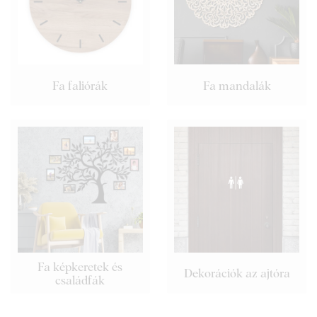
Fa faliórák
Fa mandalák
Fa képkeretek és
Dekorációk az ajtóra
családfák