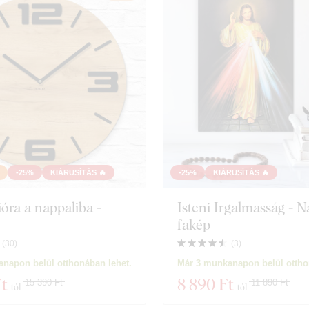
-25%
KIÁRUSÍTÁS 🔥
-25%
KIÁRUSÍTÁS 🔥
ióra a nappaliba -
Isteni Irgalmasság - 
fakép
(
30
)
(
3
)
napon belül otthonában lehet.
Már 3 munkanapon belül ottho
Ft
8 890 Ft
15 390 Ft
11 890 Ft
-tól
-tól