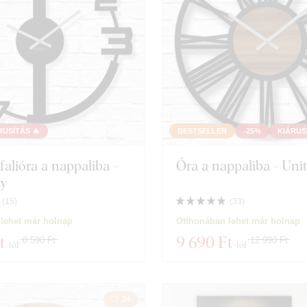
RUSÍTÁS 🔥
BESTSELLER
-25%
KIÁRUS
alióra a nappaliba -
Óra a nappaliba - Uni
y
(
15
)
(
33
)
lehet már holnap
Otthonában lehet már holnap
t
9 690 Ft
8 590 Ft
12 990 Ft
-tól
-tól
24