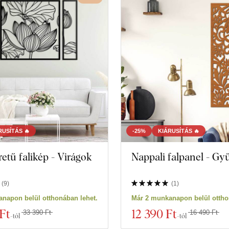
130 termékeket
Szűrő bezárása
RUSÍTÁS 🔥
-25%
KIÁRUSÍTÁS 🔥
tű falikép - Virágok
Nappali falpanel - G
(
9
)
(
1
)
napon belül otthonában lehet.
Már 2 munkanapon belül ottho
Ft
12 390 Ft
33 390 Ft
16 490 Ft
-tól
-tól