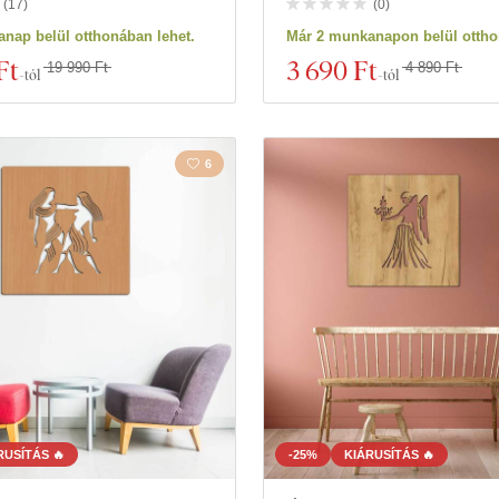
(
17
)
(
0
)
nap belül otthonában lehet.
Már 2 munkanapon belül ottho
Ft
3 690 Ft
19 990 Ft
4 890 Ft
-tól
-tól
6
RUSÍTÁS 🔥
-25%
KIÁRUSÍTÁS 🔥