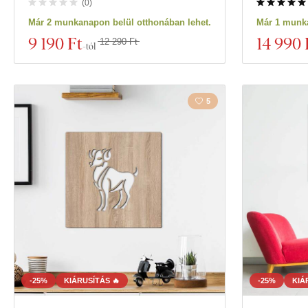
(
0
)
Már 2 munkanapon belül otthonában lehet.
Már 1 munka
9 190 Ft
14 990 
12 290 Ft
-tól
5
-25%
KIÁRUSÍTÁS 🔥
-25%
KIÁ