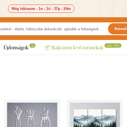
Még hátravan -
1n
:
1ó
:
37p
:
22m
Keresé
Új
akár -50%
Újdonságok
📦 Raktáron lévő termékek