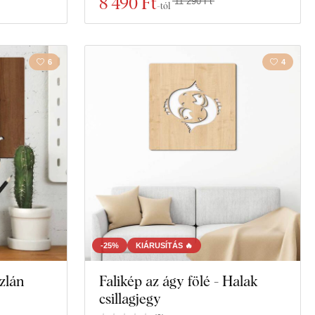
8 490 Ft
11 290 Ft
-tól
6
4
-25%
KIÁRUSÍTÁS 🔥
szlán
Falikép az ágy fölé - Halak
csillagjegy