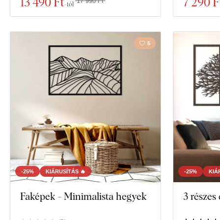
13 490 Ft
7 290 F
17 990 Ft
-tól
5
-25%
KIÁRUSÍTÁS 🔥
-25%
KIÁ
Faképek - Minimalista hegyek
3 részes 