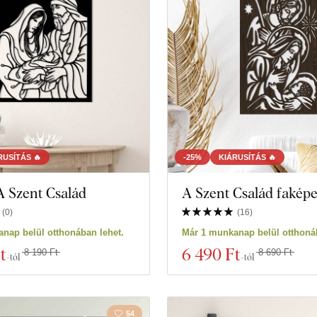
Ló
Szere
Mandala
Térké
Természet
Soksz
Szív
Baglyo
Csendélet
Állat
RUSÍTÁS 🔥
-25%
KIÁRUSÍTÁS 🔥
A Szent Család
A Szent Család fakép
Haditengerészet
Motor
(
0
)
(
16
)
Sport
Oktatá
nap belül otthonában lehet.
Már 1 munkanap belül otthonáb
t
6 490 Ft
8 190 Ft
8 690 Ft
-tól
-tól
Portré
Spiritu
k
54